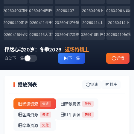
20260403加更
20260404四件套
20260407上
20260408下
20260409大课间
20260410加更
20260411四件套
20260412特辑
20260414上
20260414下
20260415碎碎念
20260416大课间
20260417加更
20260418四件套
20260419特辑
20260421上
20260422碎碎念
20260423大课间
20260424加更
20260425四件套
怦然心动20岁：冬季2026
返场特辑上
自动下一集
下一集
详情
20260426连连看
第6期上
第6期下
20260429碎碎念
20260430大课间
20260501加更
20260502四件套
2026050连连看
第7期上
第7期下
20260506碎碎念
20260507大课间
20260508加更
20260509四件套
20260510连连看
播放列表
测速
排序
第8期上
第8期下
20260513碎碎念
20260514大课间
20260515加更
光速资源
新浪资源
失败
失败
20260516四件套
在线畅聊沉浸式嗑糖
20260517连连看
第9期上
第9期下
金鹰资源
红牛资源
失败
失败
20260520碎碎念
第10期上
第10期下
20260521大课间
20260522加更
豪华资源
失败
20260523四件套
返场特辑上
返场特辑下
20260527碎碎念
20260528大课间