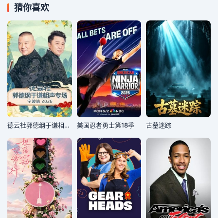
猜你喜欢
德云社郭德纲于谦相声专场宁波站2026
美国忍者勇士第18季
古墓迷踪