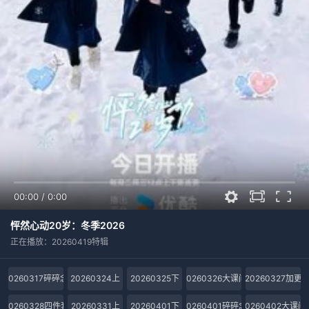
00:00
/
0:00
怦然心动20岁：冬季2026
正在播放：20260419特辑
20260317碎碎念
20260324上
20260325下
20260326大课间
20260327加更
20260328四件套
20260331上
20260401下
20260401碎碎念
20260402大课间