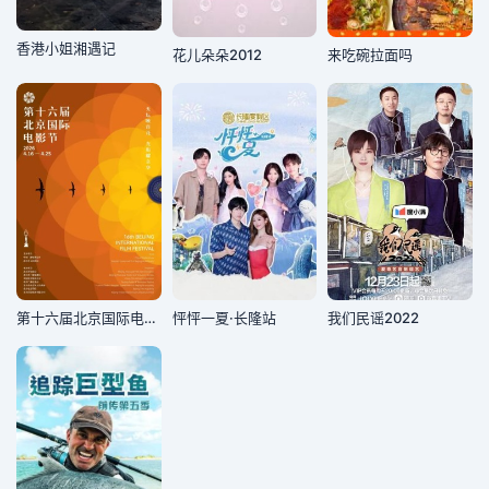
香港小姐湘遇记
花儿朵朵2012
来吃碗拉面吗
第十六届北京国际电影节颁奖典
怦怦一夏·长隆站
我们民谣2022