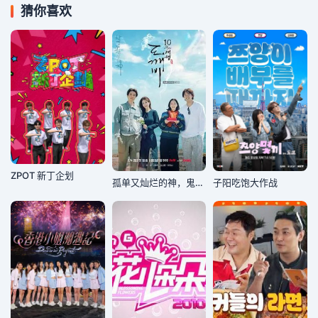
猜你喜欢
ZPOT 新丁企划
孤单又灿烂的神，鬼怪十周年特辑
子阳吃饱大作战