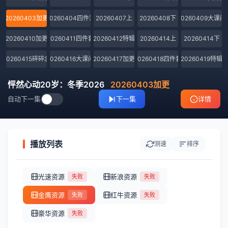
20260403加更
20260404四件套
20260407上
20260408下
20260409大课间
20260410加更
20260411四件套
20260412特辑
20260414上
20260414下
20260415碎碎念
20260416大课间
20260417加更
20260418四件套
20260419特辑
20260421上
20260422碎碎念
20260423大课间
20260424加更
20260425四件套
怦然心动20岁：冬季2026
20260403加更
自动下一集
下一集
详情
20260426连连看
第6期上
第6期下
20260429碎碎念
20260430大课间
20260501加更
20260502四件套
2026050连连看
第7期上
第7期下
20260506碎碎念
20260507大课间
20260508加更
20260509四件套
20260510连连看
播放列表
测速
排序
第8期上
第8期下
20260513碎碎念
20260514大课间
20260515加更
光速资源
新浪资源
失败
失败
20260516四件套
在线畅聊沉浸式嗑糖
20260517连连看
第9期上
第9期下
金鹰资源
红牛资源
失败
失败
20260520碎碎念
第10期上
第10期下
20260521大课间
20260522加更
豪华资源
失败
20260523四件套
返场特辑上
返场特辑下
20260527碎碎念
20260528大课间