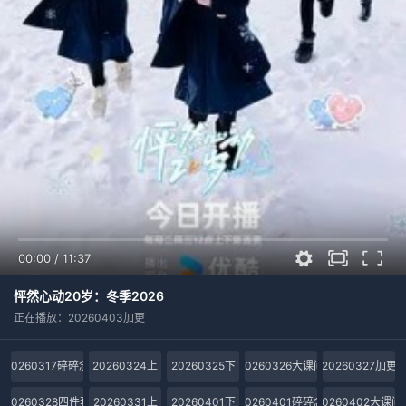
00:00
/
11:37
怦然心动20岁：冬季2026
正在播放：20260403加更
20260317碎碎念
20260324上
20260325下
20260326大课间
20260327加更
20260328四件套
20260331上
20260401下
20260401碎碎念
20260402大课间